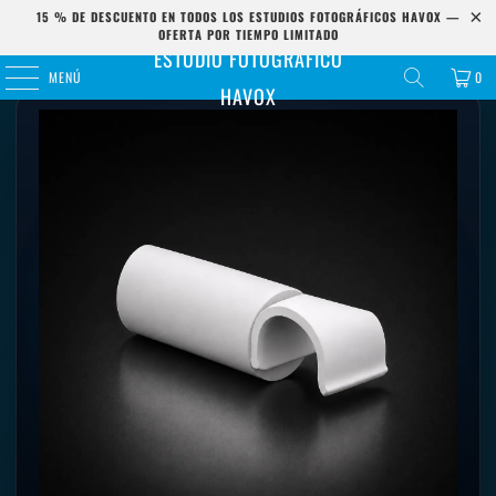
15 % DE DESCUENTO EN TODOS LOS ESTUDIOS FOTOGRÁFICOS HAVOX —
OFERTA POR TIEMPO LIMITADO
Inicio
/
Recambios
/
Paquete de 4 ganchos blancos
ESTUDIO FOTOGRÁFICO
MENÚ
0
HAVOX